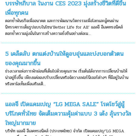
บรรษัทภิบาล ในงาน CES 2023 มุ่งสร้างชีวิตที่ดีขึ้น
เพื่อทุกคน
ตอกย้ำพันธกิจเพื่ออนาคต และการพัฒนานวัตกรรมเพื่อโลกและผู้คนผ่าน
นิทรรศการเต็มรูปแบบในโซน‘Better Life for All’ แอลจี อีเลคทรอนิคส์
ตอกย้ำความมุ่งมั่นในการสร้างความยั่งยืนอย่างต่อเน...
5 เคล็ดลับ ตกแต่งบ้านให้ดูอบอุ่นและบ่งบอกตัวตน
ของคุณมากขึ้น
ช่วงเวลาแห่งการพักผ่อนที่เต็มไปด้วยคุณภาพ เริ่มต้นได้จากการเปลี่ยนบ้านให้
น่าอยู่ยิ่งขึ้น เพียงแค่ลองปรับเปลี่ยนหรือจัดวางเฟอร์นิเจอร์ต่างๆ ที่มีอยู่ในบ้าน
หรือหาไอเท็มเพื่อเสริมเติ...
แอลจี เปิดแคมเปญ “LG MEGA SALE” โรดโชว์สู่ผู้
บริโภคทั่วไทย จัดเต็มความคุ้มค่าแบบ 3 เด้ง ลุ้นรางวัล
ใหญ่มากมาย
บริษัท แอลจี อีเลคทรอนิคส์ (ประเทศไทย) จำกัด เปิดแคมเปญ“LG MEGA