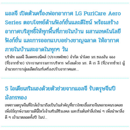
แอลจี เปิดตัวเครื่องฟอกอากาศ LG PuriCare Aero
Series ตอบโจทย์ด้านฟังก์ชั่นและดีไซน์ พร้อมสร้าง
อากาศบริสุทธิ์ให้ทุกพื้นที่ภายในบ้าน ผสานเทคโนโลยี
ฟังก์ชั่น และการออกแบบอย่างชาญฉลาด ให้อากาศ
ภายในบ้านสะอาดในทุกๆ วัน
บริษัท แอลจี อีเลคทรอนิคส์ (ประเทศไทย) จำกัด นำโดย มร.ซองฮัน จอง
(ที่1จากซ้าย) ประธานกรรมการบริหาร พร้อมด้วย มร. คิ เร ลี (ที่2จากซ้าย) ผู้
อำนวยการกลุ่มผลิตภัณฑ์เครื่องปรับอากาศและ...
5 ไอเดียเสริมเฮงด้วยตัวช่วยจากแอลจี รับตรุษจีนปี
มังกรทอง
เทศกาลตรุษจีนที่ใกล้เข้ามาถือเป็นวันสำคัญที่ชาวไทยเชื้อสายจีนหลายคนรอคอย
เพื่อใช้ฤกษ์งามยามดีนี้ไหว้เจ้าเสริมสิริมงคล และเริ่มต้นทำสิ่งใหม่ ๆ เพื่อนำพาสิ่ง
ดี ๆ เข้ามาตลอดทั้งปี ในป...