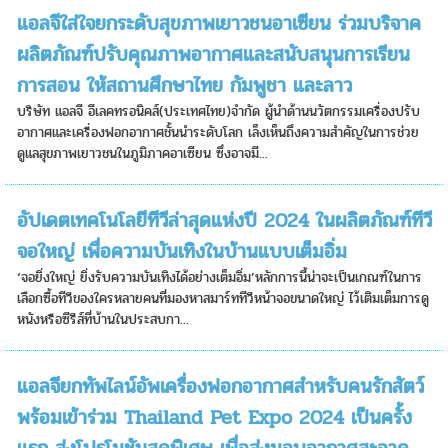
แอลจีใส่ใจยกระดับสุขภาพเยาวชนอาเซียน ร่วมบริจาค
ผลิตภัณฑ์ปรับคุณภาพอากาศและสนับสนุนการเรียน
การสอน ให้สถานศึกษาไทย กัมพูชา และลาว
บริษัท แอลจี อีเลคทรอนิคส์(ประเทศไทย)จำกัด ผู้นำด้านนวัตกรรมเครื่องปรับ
อากาศและเครื่องฟอกอากาศชั้นนำระดับโลก เล็งเห็นถึงความสำคัญในการช่วย
ดูแลสุขภาพเยาวชนในภูมิภาคอาเซียน ซึ่งอาจมี...
อัปเดตเทคโนโลยีทีวีล่าสุดแห่งปี 2024 ในผลิตภัณฑ์ทีวี
จอใหญ่ เพื่อความบันเทิงในบ้านแบบเต็มอิ่ม
‘จอยิ่งใหญ่ ยิ่งรับความบันเทิงได้อย่างเต็มอิ่ม’หลักการนี้น่าจะเป็นเกณฑ์ในการ
เลือกซื้อทีวีของใครหลายคนที่มองหาสมาร์ททีวีหน้าจอขนาดใหญ่ ไว้เติมเต็มการดู
หนังหรือซีรีส์ที่บ้านในประสบกา...
แอลจียกทัพไลน์อัพเครื่องฟอกอากาศสำหรับคนรักสัตว์
พร้อมเข้าร่วม Thailand Pet Expo 2024 เป็นครั้ง