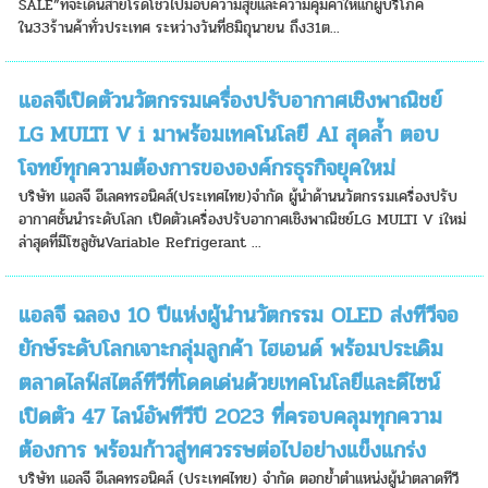
SALE”ที่จะเดินสายโรดโชว์ไปมอบความสุขและความคุ้มค่าให้แก่ผู้บริโภค
ใน33ร้านค้าทั่วประเทศ ระหว่างวันที่8มิถุนายน ถึง31ต...
แอลจีเปิดตัวนวัตกรรมเครื่องปรับอากาศเชิงพาณิชย์
LG MULTI V i มาพร้อมเทคโนโลยี AI สุดล้ำ ตอบ
โจทย์ทุกความต้องการขององค์กรธุรกิจยุคใหม่
บริษัท แอลจี อีเลคทรอนิคส์(ประเทศไทย)จำกัด ผู้นำด้านนวัตกรรมเครื่องปรับ
อากาศชั้นนำระดับโลก เปิดตัวเครื่องปรับอากาศเชิงพาณิชย์LG MULTI V iใหม่
ล่าสุดที่มีโซลูชันVariable Refrigerant ...
แอลจี ฉลอง 10 ปีแห่งผู้นำนวัตกรรม OLED ส่งทีวีจอ
ยักษ์ระดับโลกเจาะกลุ่มลูกค้า ไฮเอนด์ พร้อมประเดิม
ตลาดไลฟ์สไตล์ทีวีที่โดดเด่นด้วยเทคโนโลยีและดีไซน์
เปิดตัว 47 ไลน์อัพทีวีปี 2023 ที่ครอบคลุมทุกความ
ต้องการ พร้อมก้าวสู่ทศวรรษต่อไปอย่างแข็งแกร่ง
บริษัท แอลจี อีเลคทรอนิคส์ (ประเทศไทย) จำกัด ตอกย้ำตำแหน่งผู้นำตลาดทีวี