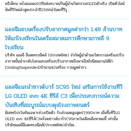
พรีเมียม พร้อมฉลอง10ปีแห่งความเป็นผู้นำนวัตกรรมOLEDตัวจริง เปิดตัวไลน์
อัพทีวีใหม่ล่าสุดประจำปี2566นำโดยทีวีรุ...
แอลจีมอบเครื่องปรับอากาศมูลค่ากว่า 1.48 ล้านบาท
ให้แก่โรงเรียนในเครือสมาคมการศึกษาเกาหลี 9
โรงเรียน
บริษัท แอลจี อีเลคทรอนิคส์ (ประเทศไทย) จำกัดผู้นำด้านนวัตกรรมเครื่องปรับ
อากาศชั้นนำระดับโลกมอบเครื่องปรับอากาศเชิงพาณิชย์ชนิดแขวนใต้ฝ้า
(CeilingSuspended)จำนวน42เครื่อง รวมมูลค่ากว...
แอลจีแนะนำซาวด์บาร์ SC9S ใหม่ เสริมการใช้งานทีวี
LG OLED evo 4K ซีรีส์ C3 เพื่อประสบการณ์ความ
บันเทิงที่สมบูรณ์แบบดุจโรงภาพยนตร์
พิเศษ!โปรโมชันเฉพาะช่วงเปิดตัว รับส่วนลดสูงสุด47,990บาท เมื่อซื้อทีวีLG
OLED evo 4Kซีรีส์C3พร้อมซาวด์บาร์SC9Sภายในเดือนสิงหาคมนี้ เท่านั้น
บริษัทแอลจีอีเลคทรอนิคส์(ประเทศไทย)จำกัดเ...