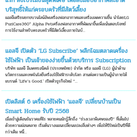
แรก ส่งโปรโมชันสุดพิเศษ เพื่อส่งมอบอากาศสะอาด
บริสุทธิ์ให้แก่ครอบครัวที่มีสัตว์เลี้ยง
แอลจีเตรียมยกขบวนไลน์อัพเครื่องฟอกอากาศและเครื่องลดความชื้น นำโดยLG
PuriCare360° Alpha Petเครื่องฟอกอากาศที่พัฒนาขึ้นเพื่อเน้นตอบโจทย์
การใช้งานสำหรับครอบครัวที่มีสัตว์เลี้ยงภายในบ้...
แอลจี เปิดตัว ‘LG Subscribe’ พลิกโฉมตลาดเครื่อง
ใช้ไฟฟ้า เป็นเจ้าของง่ายขึ้นด้วยบริการ Subscription
บริษัท แอลจี อีเลคทรอนิคส์ (ประเทศไทย) จำกัด หรือ แอลจี (LG) ผู้นำด้าน
นวัตกรรมและเทคโนโลยีเครื่องใช้ไฟฟ้าระดับโลก สานต่อความเป็นผู้นำภายใต้
แบรนด์ 'Life’s Good.' เปิดตัวธุรกิจใหม่ “...
เปิดลิสต์ 6 เครื่องใช้ไฟฟ้า ‘แอลจี’ เปลี่ยนบ้านเป็น
Smart Home รับปี 2568
เมื่อเข้าสู่เดือนธันวาคมทีไร หลายคนมักรู้สึกถึง “ช่วงเวลาพิเศษของปี” ที่เต็มไป
ด้วยความผ่อนคลาย เริ่มต้นวางแผนเปลี่ยนแปลงสิ่งต่างๆ เพื่อให้ปีใหม่เป็นปีที่ดี
กว่าเดิม หนึ่...